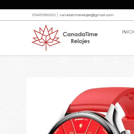
01147099002
canadatimerelojes@gmail.com
INICI