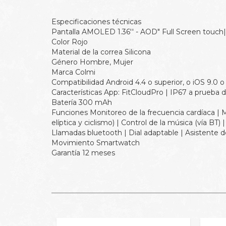
Especificaciones técnicas
Pantalla
AMOLED 1.36'' - AOD" Full Screen touch
Color
Rojo
Material de la correa
Silicona
Género
Hombre, Mujer
Marca
Colmi
Compatibilidad
Android 4.4 o superior, o iOS 9.0 o
Características
App: FitCloudPro | IP67 a prueba 
Batería
300 mAh
Funciones
Monitoreo de la frecuencia cardíaca | M
elíptica y ciclismo) | Control de la música (vía BT
Llamadas bluetooth | Dial adaptable | Asistente 
Movimiento
Smartwatch
Garantía
12 meses