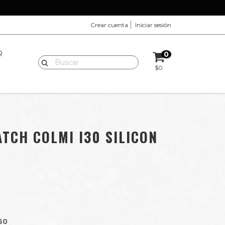
Crear cuenta
Iniciar sesión
R
0
$0
TCH COLMI I30 SILICON
60