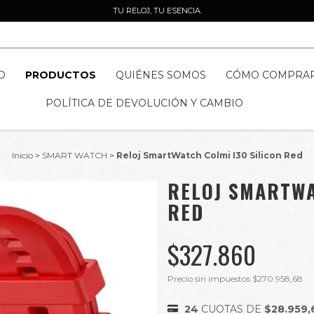
TU RELOJ, TU ESENCIA.
O
PRODUCTOS
QUIÉNES SOMOS
CÓMO COMPRA
POLÍTICA DE DEVOLUCIÓN Y CAMBIO
Inicio
>
SMART WATCH
>
Reloj SmartWatch Colmi I30 Silicon Red
RELOJ SMARTWA
RED
$327.860
Precio sin impuestos
$270.958,68
24
CUOTAS DE
$28.959,