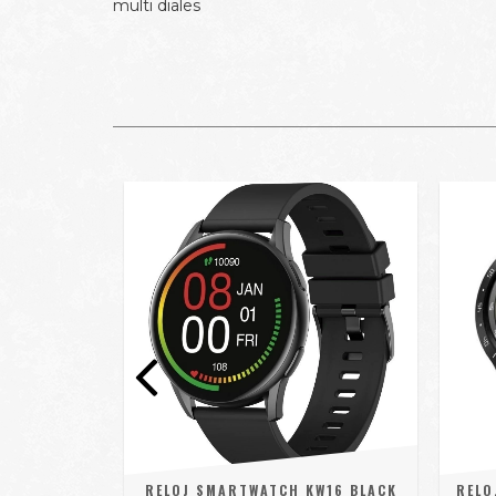
multi diales
COLMI I30
RELOJ SMARTWATCH KW16 BLACK
RELO