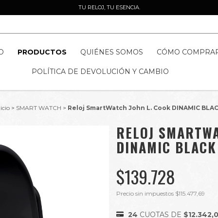
TU RELOJ, TU ESENCIA.
O
PRODUCTOS
QUIÉNES SOMOS
CÓMO COMPRA
POLÍTICA DE DEVOLUCIÓN Y CAMBIO
icio
>
SMART WATCH
>
Reloj SmartWatch John L. Cook DINAMIC BLA
RELOJ SMARTWA
DINAMIC BLACK
$139.728
Precio sin impuestos
$115.477,69
24
CUOTAS DE
$12.342,