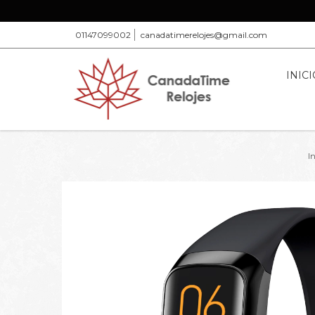
01147099002
canadatimerelojes@gmail.com
INICI
In