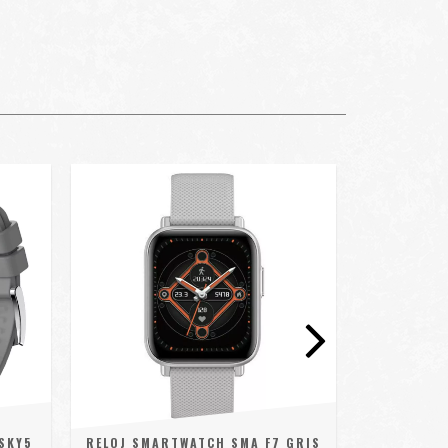
SKY5
RELOJ SMARTWATCH SMA F7 GRIS
RELOJ 