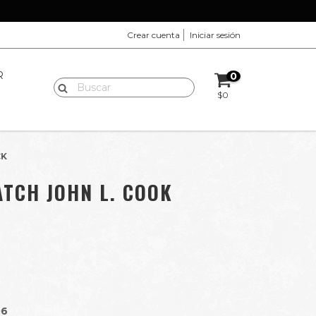
Crear cuenta
Iniciar sesión
R
0
$0
CK
TCH JOHN L. COOK
06