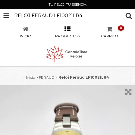
TU RELOJ, TU ESENCIA.
RELOJ FERAUD LF10021LR4
0
INICIO
PRODUCTOS
CARRITO
Inicio
>
FERAUD
>
Reloj Feraud LF10021LR4