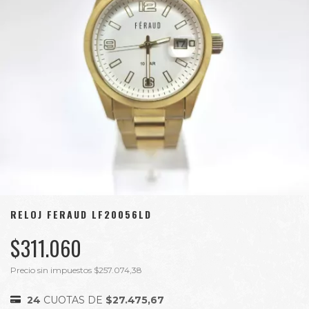
RELOJ FERAUD LF20056LD
$311.060
Precio sin impuestos
$257.074,38
24
CUOTAS DE
$27.475,67