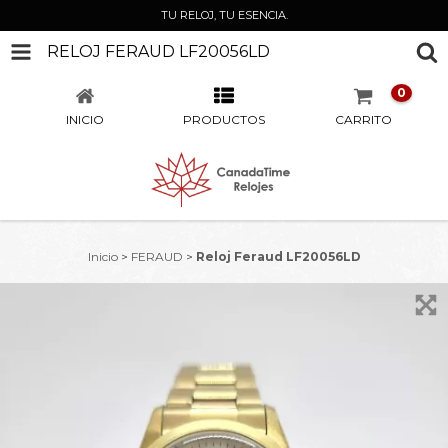
TU RELOJ, TU ESENCIA.
RELOJ FERAUD LF20056LD
0
INICIO
PRODUCTOS
CARRITO
Inicio
>
FERAUD
>
Reloj Feraud LF20056LD