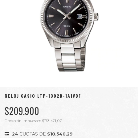
RELOJ CASIO LTP-1302D-1A1VDF
$209.900
Precio sin impuestos
$173.471,07
24
CUOTAS DE
$18.540,29