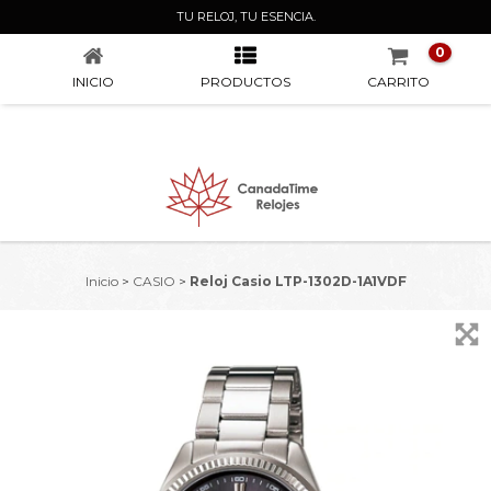
RELOJ CASIO LTP-1302D-1A1VDF
TU RELOJ, TU ESENCIA.
0
INICIO
PRODUCTOS
CARRITO
Inicio
>
CASIO
>
Reloj Casio LTP-1302D-1A1VDF