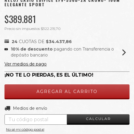
ELEGANTE SPORT
$389.881
Precio sin impuestos
$322.215,70
24
CUOTAS DE
$34.437,86
10% de descuento
pagando con Transferencia o
depósito bancario
Ver medios de pago
¡NO TE LO PIERDAS, ES EL ÚLTIMO!
CAMBIAR CP
Entregas para el CP:
Medios de envío
CALCULAR
No sé mi código postal