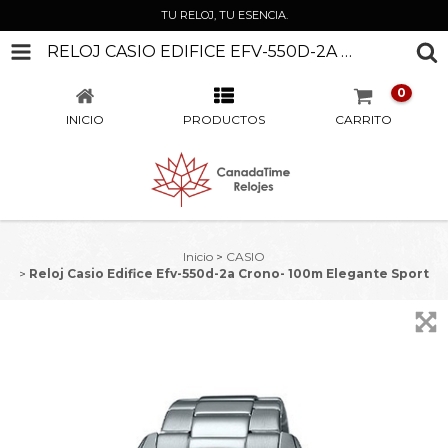
TU RELOJ, TU ESENCIA.
RELOJ CASIO EDIFICE EFV-550D-2A CRONO- 100M ELEGANTE SPORT
0
INICIO
PRODUCTOS
CARRITO
Inicio
>
CASIO
>
Reloj Casio Edifice Efv-550d-2a Crono- 100m Elegante Sport