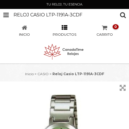
TU RELOJ, TU ESENCIA.
RELOJ CASIO LTP-1191A-3CDF
0
INICIO
PRODUCTOS
CARRITO
Inicio
>
CASIO
>
Reloj Casio LTP-1191A-3CDF