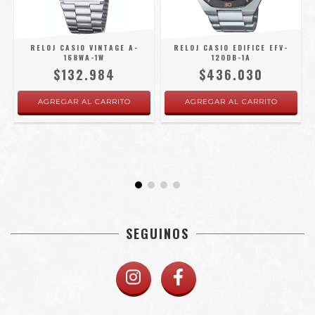
F
RELOJ CASIO VINTAGE A-
RELOJ CASIO EDIFICE EFV-
168WA-1W
120DB-1A
$132.984
$436.030
SEGUINOS