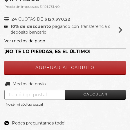
Precio sin impuestos
$1.191.731,40
24
CUOTAS DE
$127.370,22
10% de descuento
pagando con Transferencia o
depósito bancario
Ver medios de pago
¡NO TE LO PIERDAS, ES EL ÚLTIMO!
CAMBIAR CP
Entregas para el CP:
Medios de envío
CALCULAR
No sé mi código postal
Podes preguntarnos todo!