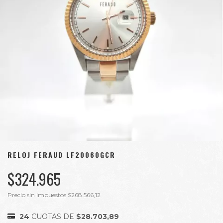
RELOJ FERAUD LF20060GCR
$324.965
Precio sin impuestos
$268.566,12
24
CUOTAS DE
$28.703,89