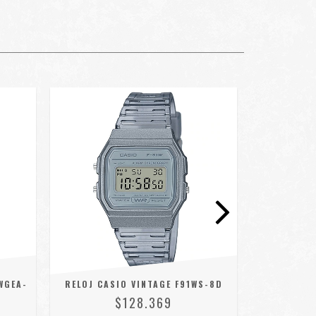
WGEA-
RELOJ CASIO VINTAGE F91WS-8D
RELOJ CAS
$128.369