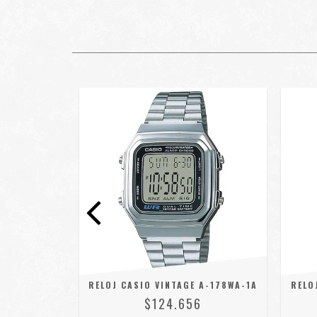
E B650WC-
RELOJ CASIO VINTAGE A-178WA-1A
RELO
$124.656