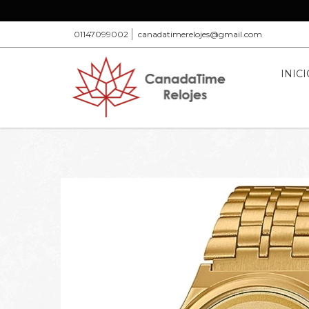
01147099002
canadatimerelojes@gmail.com
INICI