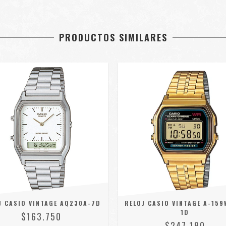
PRODUCTOS SIMILARES
J CASIO VINTAGE AQ230A-7D
RELOJ CASIO VINTAGE A-159
1D
$163.750
$247.190