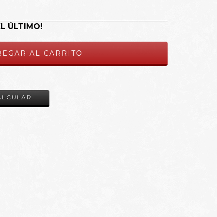
EL ÚLTIMO!
CAMBIAR CP
ALCULAR
!