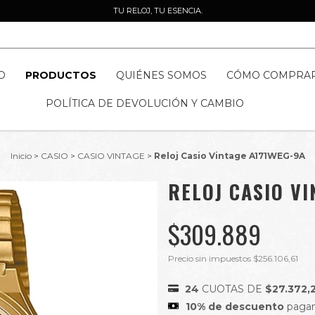
TU RELOJ, TU ESENCIA.
O
PRODUCTOS
QUIÉNES SOMOS
CÓMO COMPRA
POLÍTICA DE DEVOLUCIÓN Y CAMBIO
Inicio
>
CASIO
>
CASIO VINTAGE
>
Reloj Casio Vintage A171WEG-9A
RELOJ CASIO V
$309.889
Precio sin impuestos
$256.106,61
24
CUOTAS DE
$27.372,
10% de descuento
pagan