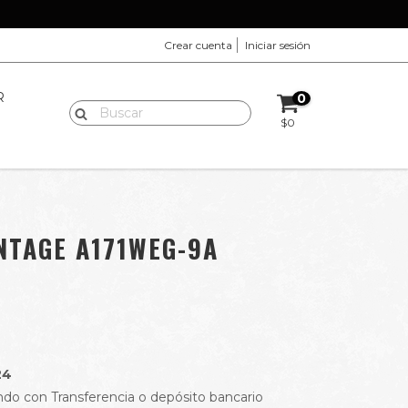
Crear cuenta
Iniciar sesión
R
0
$0
INTAGE A171WEG-9A
24
do con Transferencia o depósito bancario