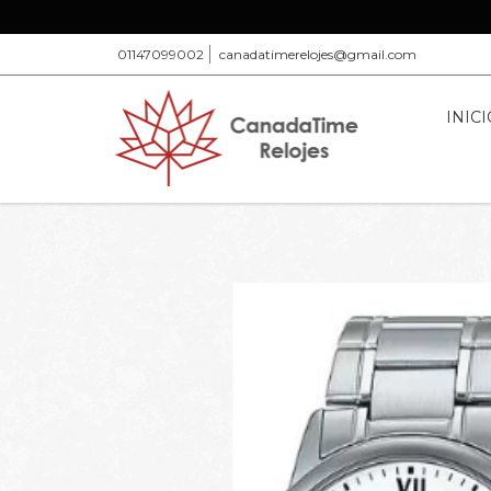
01147099002
canadatimerelojes@gmail.com
INICI