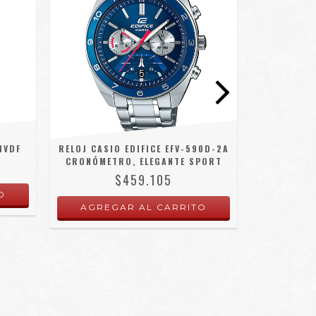
1VDF
RELOJ CASIO EDIFICE EFV-590D-2A
RELOJ CAS
CRONÓMETRO, ELEGANTE SPORT
$459.105