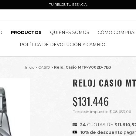
TU RELOJ, TU ESENCIA.
O
PRODUCTOS
QUIÉNES SOMOS
CÓMO COMPRA
POLÍTICA DE DEVOLUCIÓN Y CAMBIO
Inicio
>
CASIO
>
Reloj Casio MTP-V002D-7B3
RELOJ CASIO M
$131.446
Precio sin impuestos
$108.633,06
24
CUOTAS DE
$11.610,5
10% de descuento
pagan