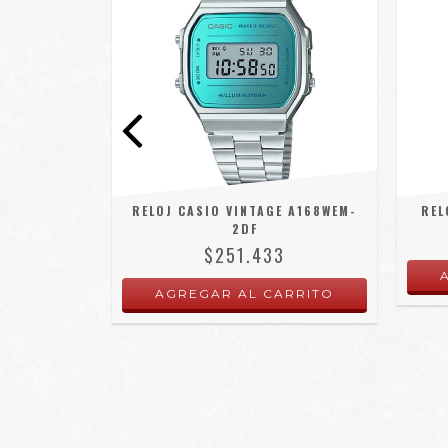
RELOJ CASIO VINTAGE A168WEM-
REL
2DF
$251.433
EFV-550D-2A
NTE SPORT