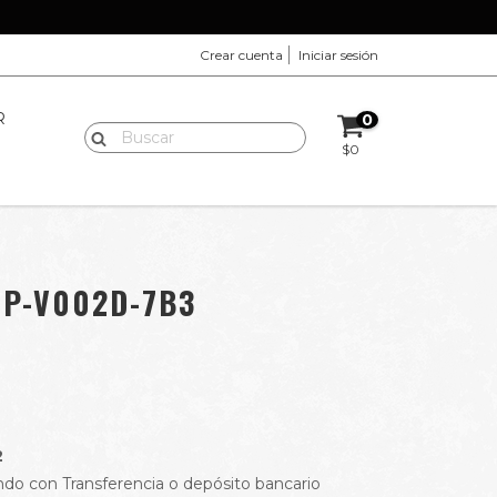
Crear cuenta
Iniciar sesión
R
0
$0
TP-V002D-7B3
2
do con Transferencia o depósito bancario