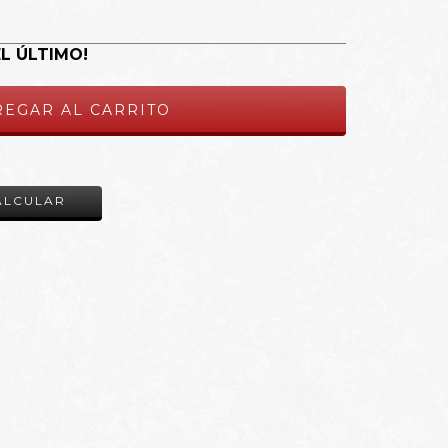
EL ÚLTIMO!
CAMBIAR CP
ALCULAR
!