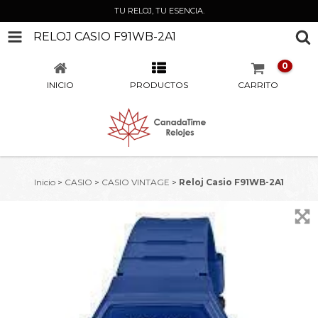
TU RELOJ, TU ESENCIA.
RELOJ CASIO F91WB-2A1
0
INICIO
PRODUCTOS
CARRITO
Inicio
>
CASIO
>
CASIO VINTAGE
>
Reloj Casio F91WB-2A1